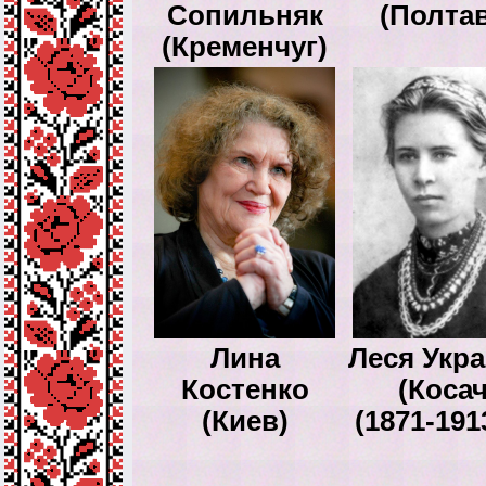
Сопильняк
(Полтав
(Кременчуг)
Лина
Леся Укр
Костенко
(Косач
(Киев)
(1871-1913