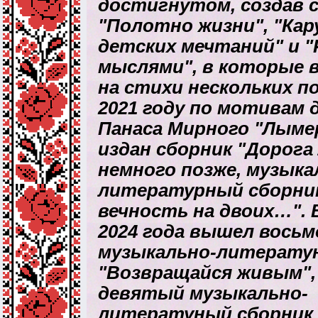
достигнутом, создав 
"Полотно жизни", "Кар
детских мечтаний" и "
мыслями", в которые 
на стихи нескольких п
2021 году по мотивам
Панаса Мирного "Лыме
издан сборник "Дорога 
немного позже, музыка
литературный сборни
вечность на двоих…". 
2024 года вышел восьм
музыкально-литерату
"Возвращайся живым", а
девятый музыкально-
литератуный сборни