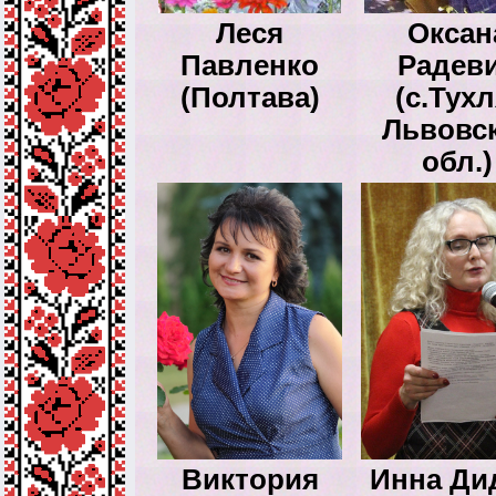
Леся
Оксан
Павленко
Радев
(Полтава)
(с.Тухл
Львовс
обл.)
Виктория
Инна Ди