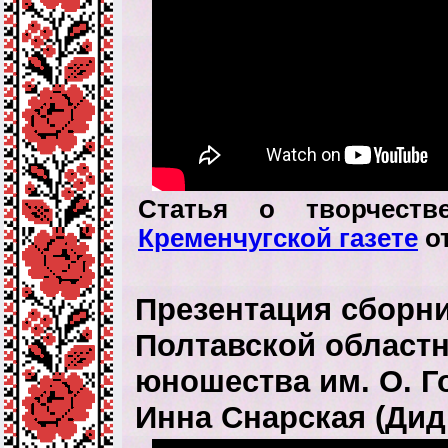
Статья о творчест
Кременчугской газете
от
Презентация сборн
Полтавской областн
юношества им. О. Го
Инна Снарская (Дид