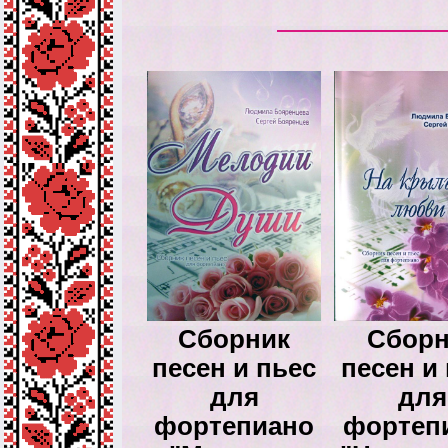
Сборник
Сборн
песен и пьес
песен и
для
для
фортепиано
фортеп