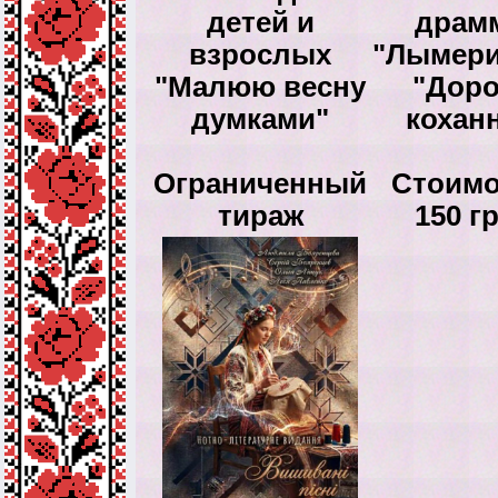
детей и
драм
взрослых
"Лымери
"Малюю весну
"Доро
думками"
кохан
Ограниченный
Стоимо
тираж
150 гр