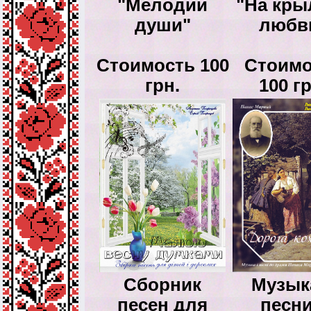
"Мелодии
"На кры
души"
любв
Стоимость 100
Стоимо
грн.
100 гр
Сборник
Музык
песен для
песни