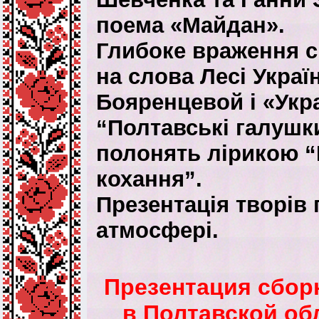
поема «Майдан».
Глибоке враження с
на слова Лесі Укра
Бояренцевой і «Укр
“Полтавські галушки
полонять лірикою “
кохання”.
Презентація творів
атмосфері.
Презентация сбор
в Полтавской об