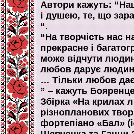
Автори кажуть: “На
і душею, те, що за
“.
“На творчість нас н
прекрасне і багатог
може відчути людин
любов дарує людині
… Тільки любов дає 
” – кажуть Бояренц
Збірка «На крилах 
різнопланових творі
фортепіано «Бал» (і
Шевченка та Ганни З