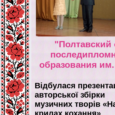
"Полтавский 
последипломн
образования им.
Відбулася презента
авторської збірки
музичних творів «Н
крилах кохання»