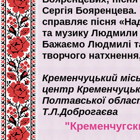
Сергія Бояренцева.
справляє пісня «Над
та музику Людмили 
Бажаємо Людмилі т
творчого натхнення,
Кременчуцький міс
центр Кременчуцько
Полтавської облас
Т.Л.Доброгаєва
"Кременчугск