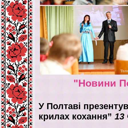
"Новини П
У Полтаві презентув
крилах кохання”
13