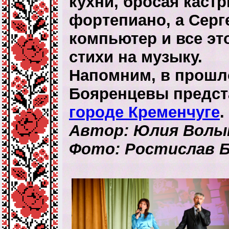
кухни, бросая кастр
фортепиано, а Серг
компьютер и все эт
стихи на музыку.
Напомним, в прошл
Бояренцевы предс
городе Кременчуге
.
Автор: Юлия Волы
Фото: Ростислав 