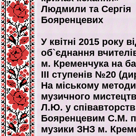
Людмили та Сергія
Бояренцевих
У квітні 2015 року 
об`єднання вчителі
м. Кременчука на ба
ІІІ ступенів №20 (д
На міському методи
музичного мистецт
Л.Ю. у співавторств
Бояренцевим С.М. п
музики ЗНЗ м. Крем