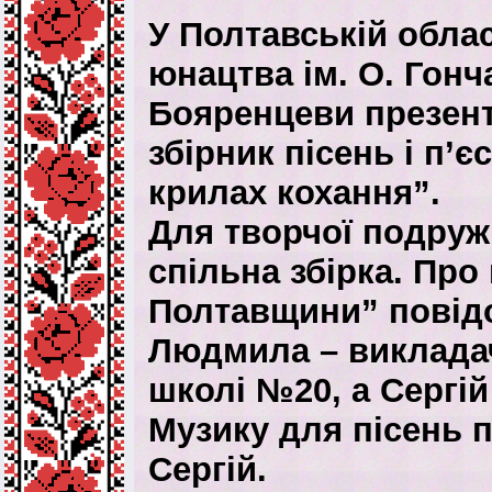
У Полтавській облас
юнацтва ім. О. Гон
Бояренцеви презен
збірник пісень і п’
крилах кохання”.
Для творчої подруж
спільна збірка. Пр
Полтавщини” повідо
Людмила – виклада
школі №20, а Сергій
Музику для пісень 
Сергій.