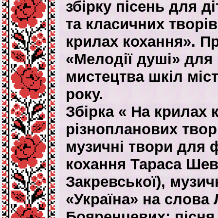
збірку пісень для д
та класичних творі
крилах кохання». Пр
«Мелодії душі» для
мистецтва шкіл міст
року.
Збірка « На крилах 
різнопланових твор
музичні твори для ф
кохання Тараса Шев
Закревської), музич
«Україна» на слова
Бояренцевих; пісня